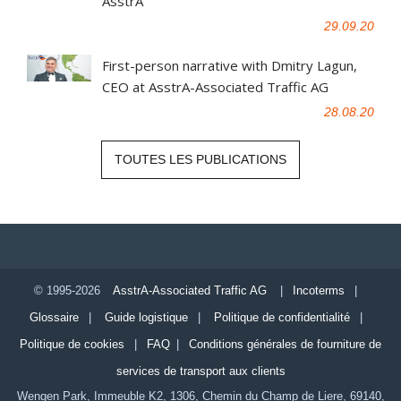
AsstrA
29.09.20
First-person narrative with Dmitry Lagun,
CEO at AsstrA-Associated Traffic AG
28.08.20
TOUTES LES PUBLICATIONS
© 1995-2026
AsstrA-Associated Traffic AG
|
Incoterms
|
Glossaire
|
Guide logistique
|
Politique de confidentialité
|
Politique de cookies
|
FAQ
|
Conditions générales de fourniture de
services de transport aux clients
Wengen Park, Immeuble K2, 1306, Chemin du Champ de Liere, 69140,