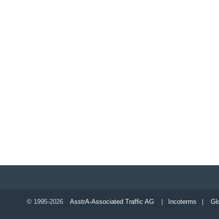
© 1995-2026
AsstrA-Associated Traffic AG
|
Incoterms
|
Gl