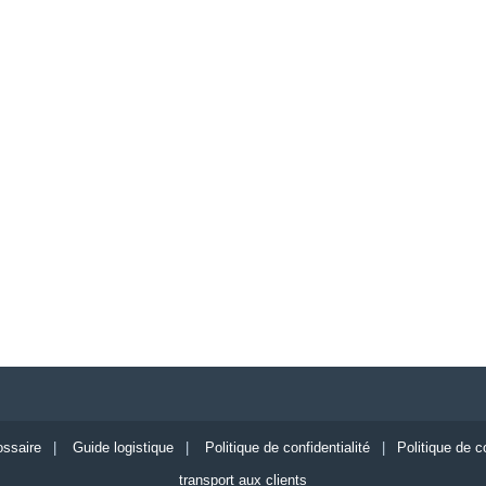
ossaire
|
Guide logistique
|
Politique de confidentialité
|
Politique de c
transport aux clients