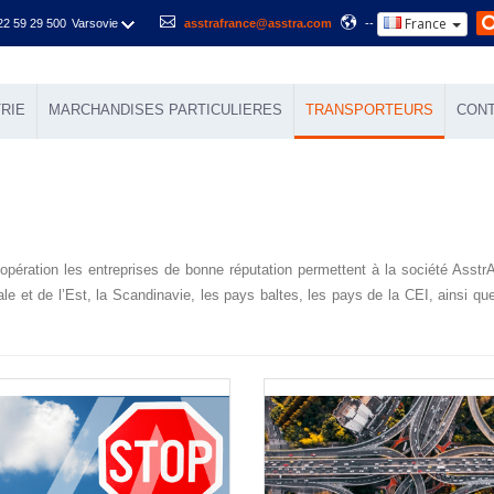
France
22 59 29 500
Varsovie
asstrafrance@asstra.com
--
RIE
MARCHANDISES PARTICULIERES
TRANSPORTEURS
CON
oopération les entreprises de bonne réputation permettent à la société Asstr
et de l’Est, la Scandinavie, les pays baltes, les pays de la CEI, ainsi que