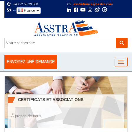
+48 22 59 29 500
asstrafrance@asstra.com
France
--
ENVOYEZ UNE DEMANDE
CERTIFICATS ET ASSOCIATIONS
À propos de nous