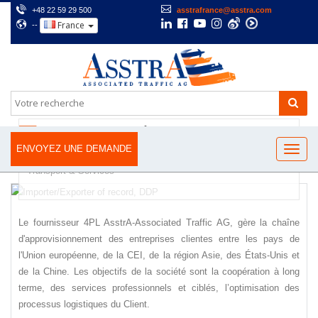
+48 22 59 29 500
asstrafrance@asstra.com
France
--
GESTION DE LA CHAÎNE D'APPROVISIONNEMENT
ENVOYEZ UNE DEMANDE
- IMPORTER/EXPORTER OF RECORD, DDP
TRANSPORT
Transport & Services
Le fournisseur 4PL AsstrA-Associated Traffic AG, gère la chaîne
d'approvisionnement des entreprises clientes entre les pays de
l'Union européenne, de la CEI, de la région Asie, des États-Unis et
de la Chine. Les objectifs de la société sont la coopération à long
terme, des services professionnels et ciblés, l’optimisation des
processus logistiques du Client.