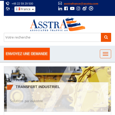
+48 22 59 29 500
asstrafrance@asstra.com
France
--
ENVOYEZ UNE DEMANDE
TRANSFERT INDUSTRIEL
Solutions par industrie