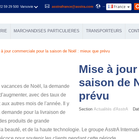
France
22 59 29 500
Varsovie
asstrafrance@asstra.com
--
RIE
MARCHANDISES PARTICULIERES
TRANSPORTEURS
CON
 à jour commerciale pour la saison de Noël : mieux que prévu
Mise à jou
saison de 
s vacances de Noël, la demande
prévu
 d'augmenter, avec des taux de
 aux autres mois de l'année. Il y
Section
Actualités d'AsstrA
Date
 demande pour la livraison de
des produits de grande
 beauté, et de la haute technologie. Le groupe AsstrA Internatio
récoce pour soutenir les clients pendant cette période.