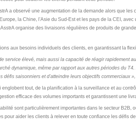
trA a observé une augmentation de la demande alors que les cl
Europe, la Chine, l'Asie du Sud-Est et les pays de la CEI, avec 
, AsstrA organise des livraisons régulières de produits de gran
ns aux besoins individuels des clients, en garantissant la flexibil
e service élevé, mais aussi la capacité de réagir rapidement a
rché dynamique, même par rapport aux autres périodes du T4. No
s défis saisonniers et d'atteindre leurs objectifs commerciaux »,
englobent tout, de la planification à la surveillance et au cont
e gestion efficace des volumes importants et garantissent une l
abilité sont particulièrement importantes dans le secteur B2B, 
s pour aider les clients à relever en toute confiance les défis d