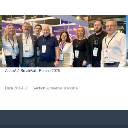
AsstrA à BreakBulk Europe 2026
Data
20.04.26
Section
Actualités d'AsstrA