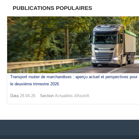
PUBLICATIONS POPULAIRES
Transport routier de marchandises : aperçu actuel et perspectives pour
le deuxième trimestre 2026
Data
28.04.26
Section
Actualités d'AsstrA