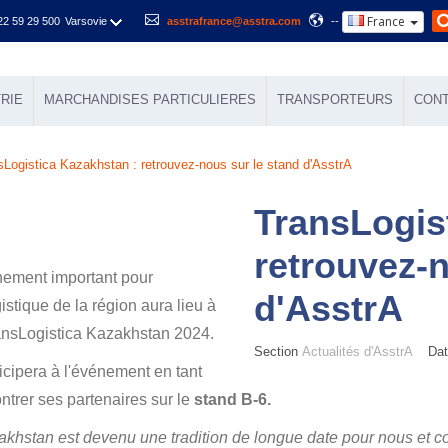
France
22 59 29 500
Varsovie
asstrafrance@asstra.com
--
RIE
MARCHANDISES PARTICULIERES
TRANSPORTEURS
CON
sLogistica Kazakhstan : retrouvez-nous sur le stand d'AsstrA
TransLogis
retrouvez-n
nement important pour
d'AsstrA
gistique de la région aura lieu à
ransLogistica Kazakhstan 2024.
Section
Actualités d'AsstrA
Date
icipera à l'événement en tant
ntrer ses partenaires sur le
stand B-6.
akhstan est devenu une tradition de longue date pour nous et co