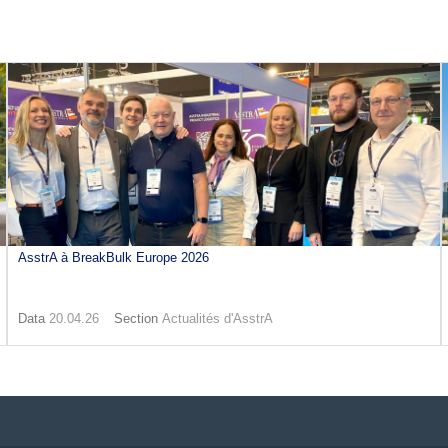
AsstrA à BreakBulk Europe 2026
Data
20.04.26
Section
Actualités d'AsstrA