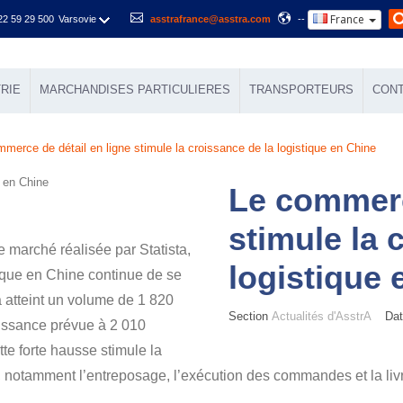
France
22 59 29 500
Varsovie
asstrafrance@asstra.com
--
RIE
MARCHANDISES PARTICULIERES
TRANSPORTEURS
CON
merce de détail en ligne stimule la croissance de la logistique en Chine
Le commerc
stimule la 
 marché réalisée par Statista,
logistique 
ique en Chine continue de se
 atteint un volume de 1 820
Section
Actualités d'AsstrA
Date
oissance prévue à 2 010
tte forte hausse stimule la
 notamment l’entreposage, l’exécution des commandes et la livr