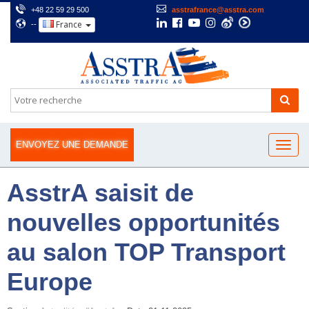
+48 22 59 29 500
asstrafrance@asstra.com
France
--
ENVOYEZ UNE DEMANDE
AsstrA saisit de
nouvelles opportunités
au salon TOP Transport
Europe