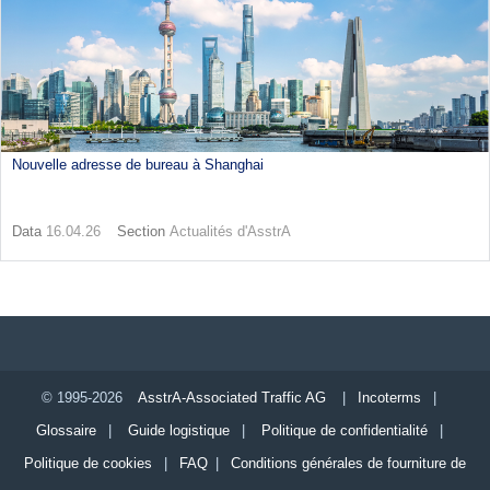
Nouvelle adresse de bureau à Shanghai
Data
16.04.26
Section
Actualités d'AsstrA
© 1995-2026
AsstrA-Associated Traffic AG
|
Incoterms
|
Glossaire
|
Guide logistique
|
Politique de confidentialité
|
Politique de cookies
|
FAQ
|
Conditions générales de fourniture de