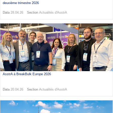
deuxième trimestre 2026
Data
28.04.26
Section
Actualités d'AsstrA
AsstrA à BreakBulk Europe 2026
Data
20.04.26
Section
Actualités d'AsstrA