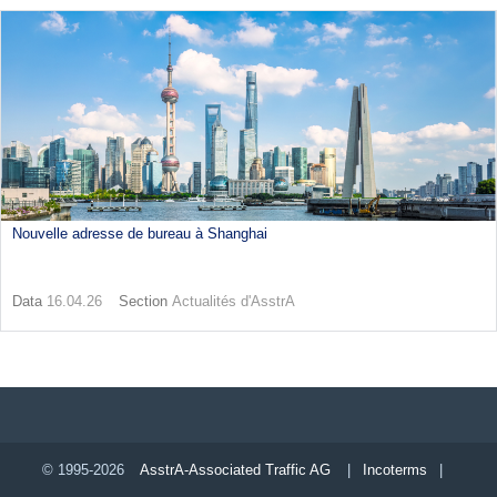
Nouvelle adresse de bureau à Shanghai
Data
16.04.26
Section
Actualités d'AsstrA
© 1995-2026
AsstrA-Associated Traffic AG
|
Incoterms
|