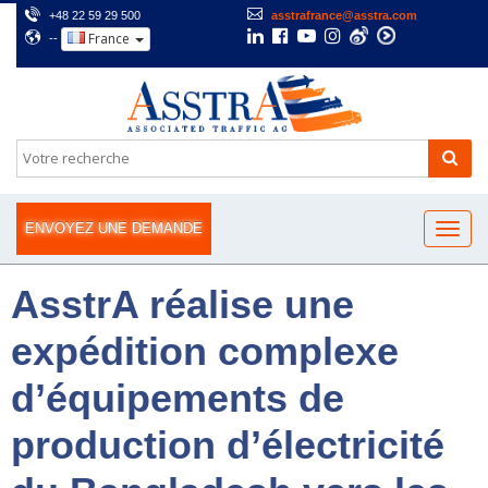
+48 22 59 29 500
asstrafrance@asstra.com
France
--
ENVOYEZ UNE DEMANDE
AsstrA réalise une
expédition complexe
d’équipements de
production d’électricité