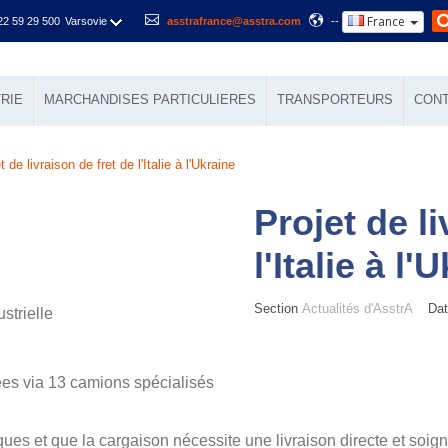
France
22 59 29 500
Varsovie
asstrafrance@asstra.com
--
RIE
MARCHANDISES PARTICULIERES
TRANSPORTEURS
CON
t de livraison de fret de l'Italie à l'Ukraine
Projet de li
l'Italie à l'
Section
Actualités d'AsstrA
Date
strielle
ées via 13 camions spécialisés
ues et que la cargaison nécessite une livraison directe et soignée