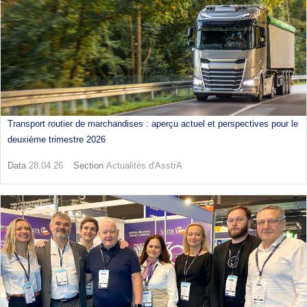
Transport routier de marchandises : aperçu actuel et perspectives pour le
deuxième trimestre 2026
Data
28.04.26
Section
Actualités d'AsstrA