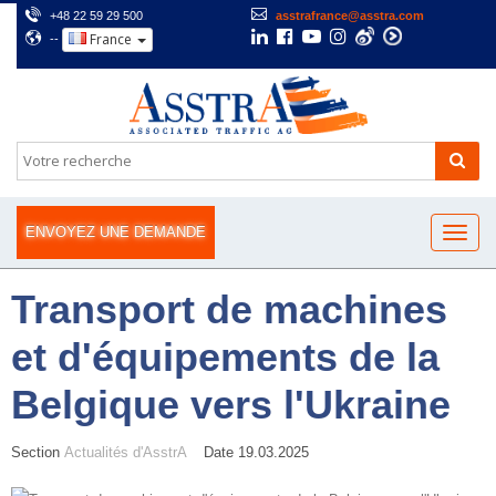
+48 22 59 29 500
asstrafrance@asstra.com
France
--
ENVOYEZ UNE DEMANDE
Transport de machines
et d'équipements de la
Belgique vers l'Ukraine
Section
Actualités d'AsstrA
Date 19.03.2025