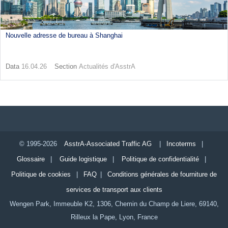
Nouvelle adresse de bureau à Shanghai
Data
16.04.26
Section
Actualités d'AsstrA
© 1995-2026
AsstrA-Associated Traffic AG
|
Incoterms
|
Glossaire
|
Guide logistique
|
Politique de confidentialité
|
Politique de cookies
|
FAQ
|
Conditions générales de fourniture de
services de transport aux clients
Wengen Park, Immeuble K2, 1306, Chemin du Champ de Liere, 69140,
Rilleux la Pape, Lyon, France