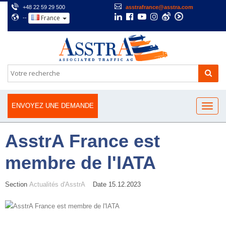
+48 22 59 29 500
asstrafrance@asstra.com
France
--
ENVOYEZ UNE DEMANDE
AsstrA France est
membre de l'IATA
Section
Actualités d'AsstrA
Date 15.12.2023