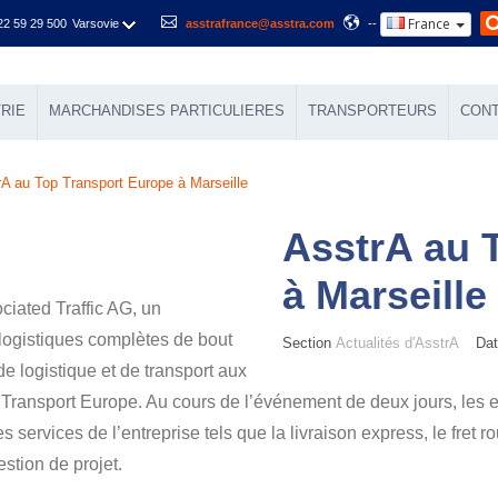
France
22 59 29 500
Varsovie
asstrafrance@asstra.com
--
RIE
MARCHANDISES PARTICULIERES
TRANSPORTEURS
CON
rA au Top Transport Europe à Marseille
AsstrA au 
à Marseille
ciated Traffic AG, un
 logistiques complètes de bout
Section
Actualités d'AsstrA
Date
e logistique et de transport aux
p Transport Europe. Au cours de l’événement de deux jours, les 
 services de l’entreprise tels que la livraison express, le fret rout
gestion de projet.