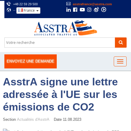
+48 22 59 29 500
asstrafrance@asstra.com
France
--
ENVOYEZ UNE DEMANDE
AsstrA signe une lettre
adressée à l'UE sur les
émissions de CO2
Section
Actualités d'AsstrA
Date 11.08.2023