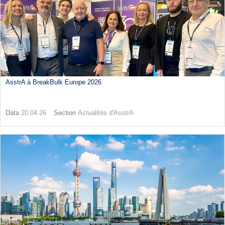
AsstrA à BreakBulk Europe 2026
Data
20.04.26
Section
Actualités d'AsstrA