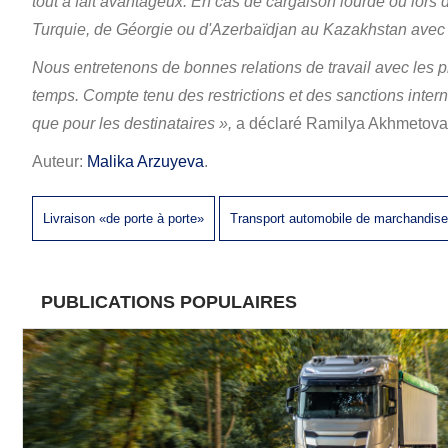
tout à fait avantageux. En cas de cargaison lourde ou lors d
Turquie, de Géorgie ou d'Azerbaïdjan au Kazakhstan avec de
Nous entretenons de bonnes relations de travail avec les pr
temps. Compte tenu des restrictions et des sanctions interna
que pour les destinataires »,
a déclaré Ramilya Akhmetova,
Auteur:
Malika Arzuyeva
.
Livraison «de porte à porte»
Transport automobile de marchandis
PUBLICATIONS POPULAIRES