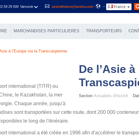
France
22 59 29 500
Varsovie
asstrafrance@asstra.com
--
RIE
MARCHANDISES PARTICULIERES
TRANSPORTEURS
CON
’Asie à l’Europe via la Transcaspienne
De l’Asie à 
Transcasp
ort international (TITR) ou
 Chine, le Kazakhstan, la mer
Section
Actualités d'AsstrA
Date
éorgie. Chaque année, jusqu'à
dises sont transportées sur cette route, dont 200 000 conteneu
ponibles le long de l'itinéraire.
rt international a été créée en 1996 afin d'accélérer le transpo