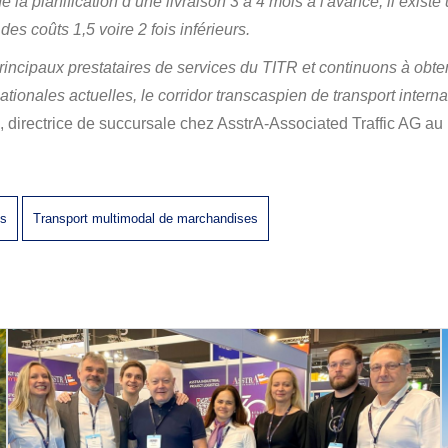
e la planification d’une livraison 3 à 4 mois à l'avance, il exist
s coûts 1,5 voire 2 fois inférieurs.
incipaux prestataires de services du TITR et continuons à obteni
tionales actuelles, le corridor transcaspien de transport interna
 directrice de succursale chez AsstrA-Associated Traffic AG au
es
Transport multimodal de marchandises