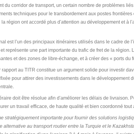
du corridor de transport, un certain nombre de problèmes liés à
nts techniques pour le transbordement aux postes frontières ont 
la région ont accordé plus d'attention au développement et à l'am
l est l’un des principaux itinéraires utilisés dans le cadre de l’in
représente une part importante du trafic de fret de la région. 
antes et des zones de libre-échange, et à créer des « ports du futu
apport au TITR constitue un argument solide pour investir davan
ixée pour attirer des investissements dans le développement du 
ntrale.
raire doit être résolue afin d'améliorer les délais de livraison.
surer un travail efficace, de haute qualité et bien coordonné tou
 stratégiquement importante pour fournir des solutions logistiq
 alternative au transport routier entre la Turquie et le Kazakhstan