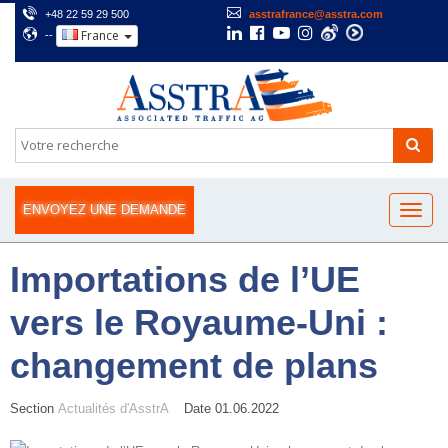
+48 22 59 29 500
asstrafrance@asstra.com
France
--
ENVOYEZ UNE DEMANDE
Importations de l’UE
vers le Royaume-Uni :
changement de plans
Section
Actualités d'AsstrA
Date 01.06.2022