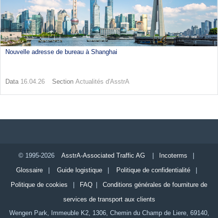
Nouvelle adresse de bureau à Shanghai
Data
16.04.26
Section
Actualités d'AsstrA
© 1995-2026
AsstrA-Associated Traffic AG
|
Incoterms
|
Glossaire
|
Guide logistique
|
Politique de confidentialité
|
Politique de cookies
|
FAQ
|
Conditions générales de fourniture de
services de transport aux clients
Wengen Park, Immeuble K2, 1306, Chemin du Champ de Liere, 69140,